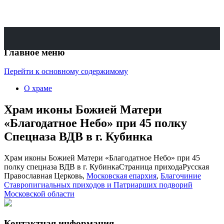
Поиск
Официальный приходской сайт
Храм иконы Божией Матери
Главное меню
«Благодатное Небо» при 45
Перейти к основному содержимому
полку Спецназа ВДВ в г.
О храме
Кубинка
Храм иконы Божией Матери
«Благодатное Небо» при 45 полку
Спецназа ВДВ в г. Кубинка
Храм иконы Божией Матери «Благодатное Небо» при 45
полку спецназа ВДВ в г. Кубинка
Страница прихода
Русская
Православная Церковь,
Московская епархия
,
Благочиние
Ставропигиальных приходов и Патриарших подворий
Московской области
Контактная информация