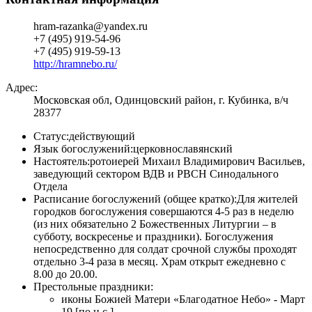
hram-razanka@yandex.ru
+7 (495) 919-54-96
+7 (495) 919-59-13
http://hramnebo.ru/
Адрес:
Московская обл, Одинцовский район, г. Кубинка, в/ч
28377
Статус:
действующий
Язык богослужений:
церковнославянский
Настоятель:
ротоиерей Михаил Владимирович Васильев,
заведующий сектором ВДВ и РВСН Синодального
Отдела
Расписание богослужений (общее кратко):
Для жителей
городков богослужения совершаются 4-5 раз в неделю
(из них обязательно 2 Божественных Литургии – в
субботу, воскресенье и праздники). Богослужения
непосредственно для солдат срочной службы проходят
отдельно 3-4 раза в месяц. Храм открыт ежедневно с
8.00 до 20.00.
Престольные праздники:
иконы Божией Матери «Благодатное Небо» - Март
19 [по н.с.]